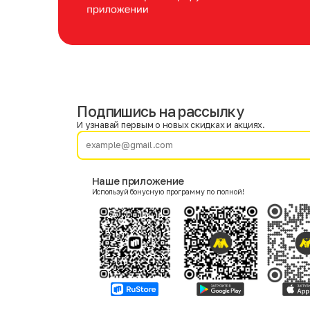
Подпишись на рассылку
Имя
Фамилия
И узнавай первым о новых скидках и акциях.
E-mail
Наше приложение
Используй бонусную программу по полной!
Пол
Мужской
Женский
Согласие на получение чеков по электронной почте