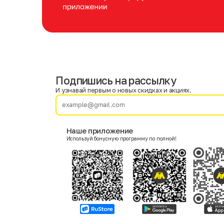
Подпишись на рассылку
Имя
Фамилия
И узнавай первым о новых скидках и акциях.
E-mail
Наше приложение
Используй бонусную программу по полной!
Пол
Мужской
Женский
Согласие на получение чеков по электронной почте