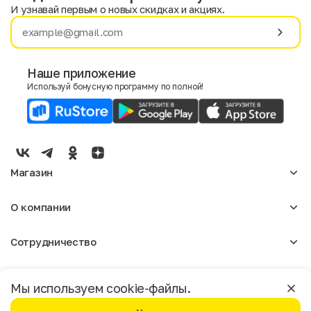
И узнавай первым о новых скидках и акциях.
Имя
Фамилия
Наше приложение
Используй бонусную программу по полной!
E-mail
Пол
Мужской
Женский
Магазин
Согласие на получение чеков по электронной почте
Женское
О компании
Мужское
Аксессуары
О нас
Детское
Сотрудничество
Отзывы
Блог
Оптовикам
Вакансии
Помощь
Москва
Арендодателям
Магазины
Мы используем cookie-файлы.
Реклама
Доставка и оплата
Бонусная программа