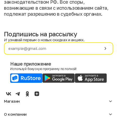
законодательством РФ. Все споры,
возникающие в связи с использованием сайта,
подлежат разрешению в судебных органах.
Подпишись на рассылку
И узнавай первым о новых скидках и акциях.
Имя
Фамилия
Наше приложение
Используй бонусную программу по полной!
E-mail
Пол
Мужской
Женский
Магазин
Согласие на получение чеков по электронной почте
Женское
О компании
Мужское