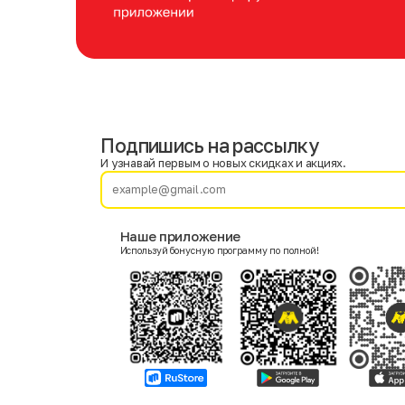
Подпишись на рассылку
Имя
Фамилия
И узнавай первым о новых скидках и акциях.
E-mail
Наше приложение
Используй бонусную программу по полной!
Пол
Мужской
Женский
Согласие на получение чеков по электронной почте