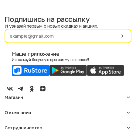
Подпишись на рассылку
И узнавай первым о новых скидках и акциях.
Имя
Фамилия
Наше приложение
Используй бонусную программу по полной!
E-mail
Пол
Мужской
Женский
Магазин
Согласие на получение чеков по электронной почте
Женское
О компании
Мужское
Аксессуары
О нас
Детское
Сотрудничество
Отзывы
Блог